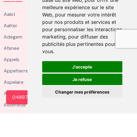
base du site Web
,
pour offrir une
meilleure expérience sur le site
Aalst
Web
,
pour mesurer votre intérêt
pour nos produits et services et
Aalter
pour personnaliser les interactions
Adegem
marketing
,
pour diffuser des
publicités plus pertinentes pour
Afsnee
vous
.
Appels
J'accepte
Appelterre Eichem
Je refuse
Aspelare
Changer mes préférences
Asper
0489739009
Assenede