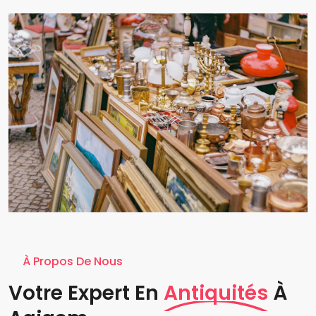
À Propos De Nous
Votre Expert En
Antiquités
À