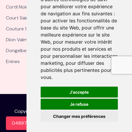
pour améliorer votre expérience
Cortil Noirmont
de navigation aux fins suivantes :
Court Saint Etienne
pour activer les fonctionnalités de
base du site Web
,
pour offrir une
Couture Saint Germain
meilleure expérience sur le site
Dion Valmont
Web
,
pour mesurer votre intérêt
pour nos produits et services et
Dongelberg
pour personnaliser les interactions
Enines
marketing
,
pour diffuser des
publicités plus pertinentes pour
vous
.
J'accepte
Je refuse
Copyright
2024 aab-services.be. Tous droits
Changer mes préférences
réservés.
0489739009