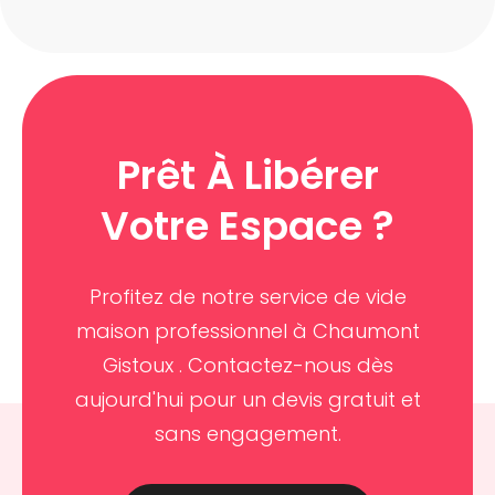
Prêt À Libérer
Votre Espace ?
Profitez de notre service de vide
maison professionnel à Chaumont
Gistoux . Contactez-nous dès
aujourd'hui pour un devis gratuit et
sans engagement.