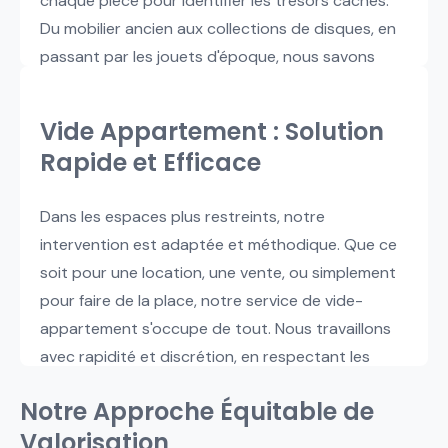
chaque pièce pour identifier les trésors cachés.
Du mobilier ancien aux collections de disques, en
passant par les jouets d'époque, nous savons
reconnaître ce qui pourrait intéresser les
collectionneurs et amateurs.
Vide Appartement : Solution
Rapide et Efficace
Dans les espaces plus restreints, notre
intervention est adaptée et méthodique. Que ce
soit pour une location, une vente, ou simplement
pour faire de la place, notre service de vide-
appartement s'occupe de tout. Nous travaillons
avec rapidité et discrétion, en respectant les
contraintes spécifiques des immeubles et
Notre Approche Équitable de
copropriétés.
Valorisation