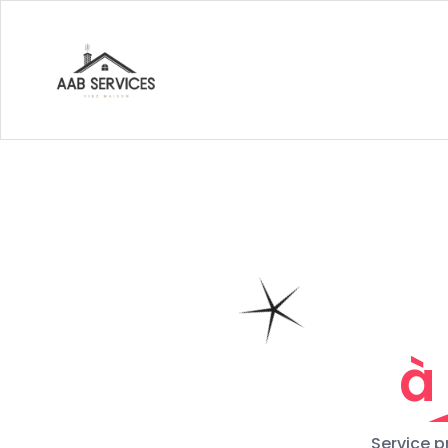
à
Service p