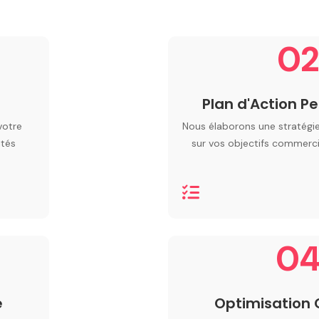
02
Plan d'Action P
votre
Nous élaborons une stratégie
ités
sur vos objectifs commercia
0
e
Optimisation 