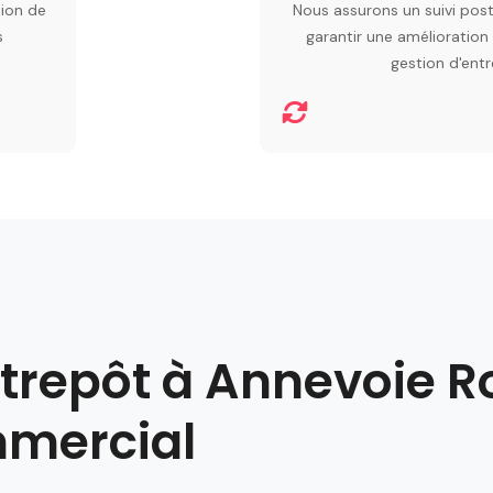
tion de
Nous assurons un suivi pos
s
garantir une amélioration
gestion d'entr
trepôt à Annevoie Ro
mmercial