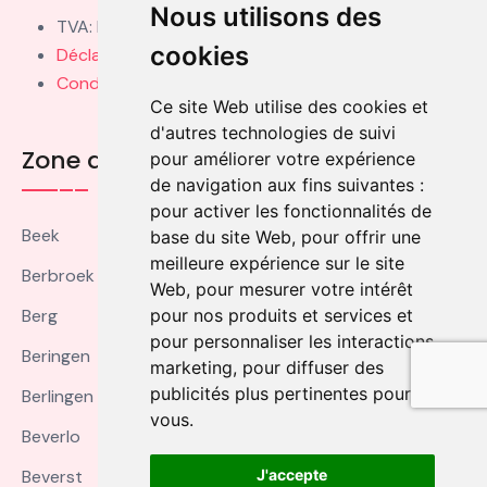
Nous utilisons des
TVA: BE0459006473
cookies
Déclaration de Confidentialité
Conditions d'Utilisation
Ce site Web utilise des cookies et
d'autres technologies de suivi
Zone de Couverture
pour améliorer votre expérience
de navigation aux fins suivantes :
pour activer les fonctionnalités de
Beek
base du site Web
,
pour offrir une
meilleure expérience sur le site
Berbroek
Web
,
pour mesurer votre intérêt
pour nos produits et services et
Berg
pour personnaliser les interactions
Beringen
marketing
,
pour diffuser des
publicités plus pertinentes pour
Berlingen
vous
.
Beverlo
J'accepte
Beverst