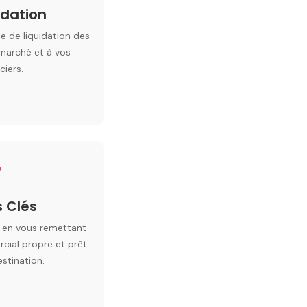
idation
e de liquidation des
marché et à vos
ciers.
4
 Clés
s en vous remettant
cial propre et prêt
stination.