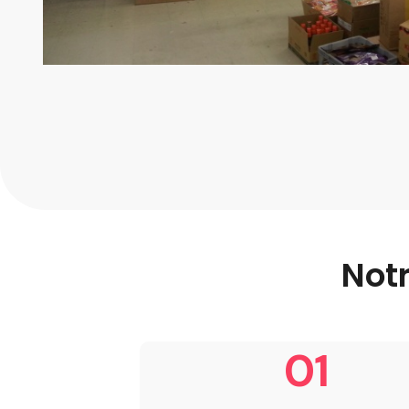
Not
01