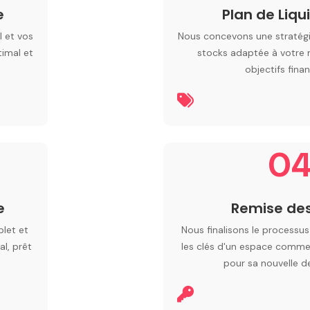
e
Plan de Liqu
 et vos
Nous concevons une stratégi
timal et
stocks adaptée à votre 
objectifs finan
0
e
Remise des
let et
Nous finalisons le processu
l, prêt
les clés d'un espace commer
pour sa nouvelle de