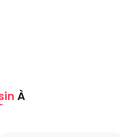
sin
À