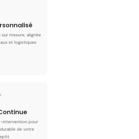
ersonnalisé
 sur mesure, alignée
ux et logistiques.
4
Continue
t-intervention pour
 durable de votre
epôt.