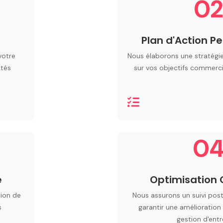
02
Plan d'Action P
votre
Nous élaborons une stratégie
ités
sur vos objectifs commercia
0
e
Optimisation 
tion de
Nous assurons un suivi pos
s
garantir une amélioration
gestion d'entr